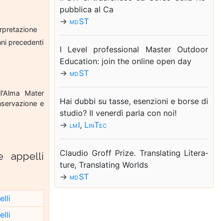
pub­bli­ca al Ca
→
md ST
terpretazione
nni precedenti
I Le­vel pro­fes­sio­nal Ma­ster Out­door
Edu­ca­tion: join the on­li­ne open day
→
md ST
ll'Alma Mater
Hai dub­bi su tas­se, esen­zio­ni e bor­se di
onservazione e
stu­dio? Il ve­ner­dì par­la con noi!
→
lm I
,
Lin­Tec
Clau­dio Groff Pri­ze. Trans­la­ting Li­te­ra­
e appelli
tu­re, Trans­la­ting Worlds
→
md ST
lli
lli