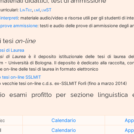
 materiali didattici, test di ammissione
curriculari:
LinTec
,
lmI
,
lmST
interpreti
: materiale audio/video e risorse utili per gli studenti di in
o prove ammissione
: testi e audio delle prove di ammissione degli a
i tesi
on-line
si di Laurea
i di Laurea
è il deposito istituzionale delle tesi di laurea de
m - Università di Bologna. Il deposito è dedicato alla raccolta, c
e on-line delle tesi di laurea in formato elettronico
 tesi on-line SSLMIT
 vecchie tesi on-line c.d.s. ex-SSLMIT Forlì (fino a marzo 2014)
io esami profitto per sezione linguistica 
Tec
Calendario
Appe
I
Calendario
Appe