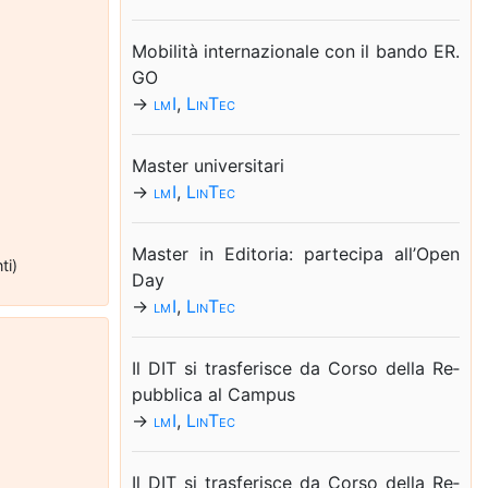
Mo­bi­li­tà in­ter­na­zio­na­le con il ban­do ER.​
GO
→
lm I
,
Lin­Tec
Ma­ster uni­ver­si­ta­ri
→
lm I
,
Lin­Tec
Ma­ster in Edi­to­ria: par­te­ci­pa al­l’O­pen
ti)
Day
→
lm I
,
Lin­Tec
Il DIT si tra­sfe­ri­sce da Cor­so del­la Re­
pub­bli­ca al Cam­pus
→
lm I
,
Lin­Tec
Il DIT si tra­sfe­ri­sce da Cor­so del­la Re­