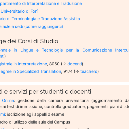
partimento di Interpretazione e Traduzione
niversitario di Forlì
rio di Terminologia e Traduzione Assistita
e aule e sedi (come raggiungerci)
 dei Corsi di Studio
ennale in Lingue e Tecnologie per la Comunicazione Intercul
nti
)
strale in Interpretazione
, 8060 (→
docenti
)
egree in Specialized Translation
, 9174 (→
teachers
)
 e servizi per studenti e docenti
 Online
: gestione della carriera universitaria (aggiornamento dat
e ai test di immissione, controllo graduatorie, pagamenti, piani di s
ami
: iscrizione agli appelli d'esame
adro di utilizzo delle aule del Campus