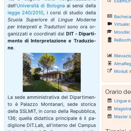
EsamiOn
del­l'
Uni­ver­si­tà di Bo­lo­gna
ai sensi della
leg­ge 240/2010
, i cor­si di stu­dio del­la
Bacheca 
Scuo­la Su­pe­rio­re di Lin­gue Mo­der­ne
Virtuale
:
per In­ter­pre­ti e Tra­dut­to­ri
so­no ora or­
Moodle
:
ga­niz­za­ti e co­or­di­na­ti dal
DIT ‐ Di­par­ti­
ReBoot
men­to di In­ter­pre­ta­zio­ne e Tra­du­zio­
ne
.
Rilevazio
AlmaRegi
Moduli
: 
Orario de
La se­de am­mi­nis­tra­ti­va del Di­par­ti­men­
Lingue e
to è Pa­laz­zo Mon­ta­na­ri, se­de sto­ri­ca
Magistra
del­la SSLMIT, in cor­so del­la Re­pub­bli­ca,
Master d
136; quel­la di­dat­ti­ca prin­ci­pa­le è il pa­
di­glio­ne DIT.Lab, al­l'in­ter­no del Cam­pus