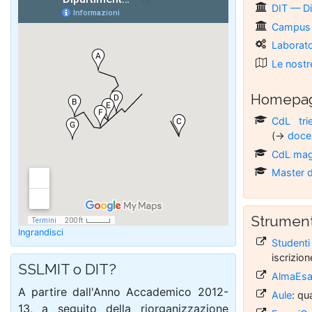
DIT — Di
Campus U
Laborato
Le nostr
Homepage
CdL tri
(→
doce
CdL magi
Master d
Strumenti
Ingrandisci
Studenti
iscrizion
SSLMIT o DIT?
AlmaEs
A par­ti­re dall'An­no Ac­ca­de­mi­co 2012-
Aule
: qu
13, a se­gui­to del­la ri­or­ga­niz­za­zio­ne