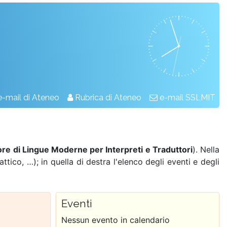
e-mail di Ateneo
Rubrica di Ateneo
e-mail SSLMIT
re di Lingue Moderne per Interpreti e Traduttori
). Nella
dattico, …); in quella di destra l'elenco degli eventi e degli
Even­ti
Nes­sun even­to in ca­len­da­rio