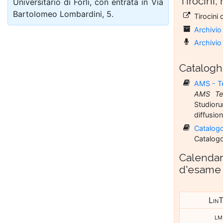
Tirocini,
Uni­ver­si­ta­rio di For­lì, con en­tra­ta in Via
Bar­to­lo­meo Lom­bar­di­ni, 5.
Tirocini 
Archivio 
Archivi
Catalogh
AMS - Te
AMS Tes
Studioru
diffusion
Catalogo
Catalogo
Calendar
d'esame
Lin
lm 