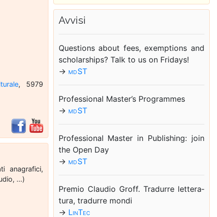
Av­vi­si
Que­stions about fees, exemp­tions and
scho­lar­ships? Talk to us on Fri­days!
→
md ST
turale
, 5979
Pro­fes­sio­nal Ma­ster’s Pro­gram­mes
→
md ST
Pro­fes­sio­nal Ma­ster in Pu­bli­shing: join
the Open Day
→
md ST
i anagrafici,
tudio, …)
Pre­mio Clau­dio Groff. Tra­dur­re let­te­ra­
tu­ra, tra­dur­re mon­di
→
Lin­Tec